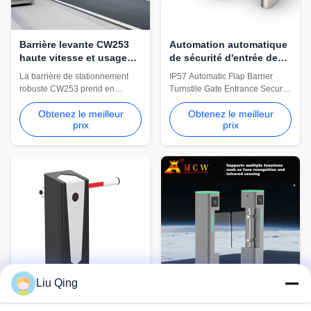
Barrière levante CW253
Automation automatique
haute vitesse et usage
de sécurité d'entrée de
intensif en gros
porte de tourniquet de
La barrière de stationnement
IP57 Automatic Flap Barrier
barrière de l'aileron IP57
robuste CW253 prend en
Turnstile Gate Entrance Security
charge l'accès des véhicules à
Automation Cw501 Intelligent
Obtenez le meilleur
Obtenez le meilleur
grande vitesse pour les projets
octagonal inclined plane wing
prix
prix
de stationnement commerciaux,
turnstile, use TC CPU chip, DC
industriels et à l'étranger. Des
brushed motor, 3 pairs of
configurations de
infrared detection sensors, long
télécommande et de système
life and high stability, high
RFID sont disponibles.
efficiency and anti-tailing,
support various IC/ID card ...
Liu Qing
Barrière automatique
Porte à tournevis de