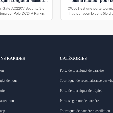
 3,5m Longueur Meilleur
pleine hauteur pour c
étanche Dc24v Parking
d'accès des piét
r Gate AC220V Security 3.5m
CW801 est une porte tourniq
terproof Pole DC24V Parking
hauteur pour le contrôle d
W229 represents a premium
piétons. Il présente une struc
er gate solution designed for
inoxydable 304, une comm
mance vehicle access control.
RS232/RS485, un passage uni
g durable cold-rolled plate
ou bidirectionnel, une vitess
n and a powerful brushless DC
de 20 personnes/minute et u
, this system delivers ...
vie de 3 millions de cy
ENS RAPIDES
CATÉGORIES
son
Porte de tourniquet de barrière
ujet de nous
Tourniquet de reconnaissance des vis
uits
Porte de tourniquet de trépied
actez-nous
Porte se garante de barrière
emap
Tourniquet de barrière d'oscillation