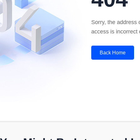
Sorry, the address o
access is incorrect 
Back Home