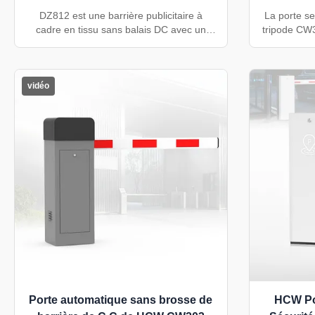
chant
DZ812 est une barrière publicitaire à
La porte s
cadre en tissu sans balais DC avec un
tripode CW
moteur de 150 W, une vitesse réglable de
acier inox
3 à 6 secondes, un bras de 3 580 à 4 780
mm et un dé
mm, des zones d'affichage publicitaire
Il prend en
remplaçables, un rebond d'obstacle
QR, visage 
vidéo
réglable et un levage de bras de mise hors
usines, l
tension en option.
Porte automatique sans brosse de
HCW Por