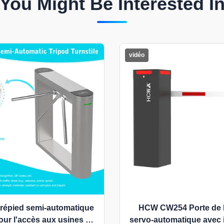
You Might Be Interested I
vidéo
 trépied semi-automatique
HCW CW254 Porte de b
ur l'accès aux usines et
servo-automatique avec 