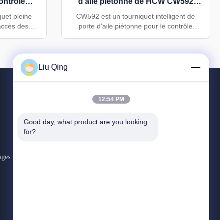
ontrôle
d'aile piétonne de HCW CW592
ons
pour le contrôle d'accès
uet pleine
CW592 est un tourniquet intelligent de
'accès des
porte d'aile piétonne pour le contrôle
ture en acier
d'accès. Il comprend une armoire en acier
unication
inoxydable 304, des panneaux à ailes en
directionnel
verre organique de 15 mm, une
e de passage
communication RS232/RS485, une largeur
Liu Qing
ne durée de
de passage de 550 mm, une vitesse de
cles.
passage de 30 à 40 personnes/minute et
une durée de vie de 5 millions de cycles.
12:54 PM
CONTACTEZ-NOUS
Good day, what product are you looking 
for?
86--18823374805
:00-:00
ages
liusisi@sz-hcw.com
Le parc industriel de Hongchuangwei, rue Dafu,
communauté Zhangge, rue Guanlan, nouveau
quartier de Longhua, ville de Shenzhen