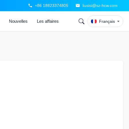
+86 18823374805
liusisi@sz-hcw.com
Nouvelles
Les affaires
Français