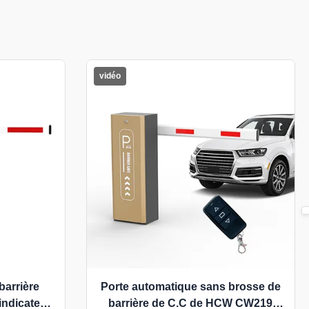
n
vidéo
arrière
Porte automatique sans brosse de
indicateur
barrière de C.C de HCW CW219