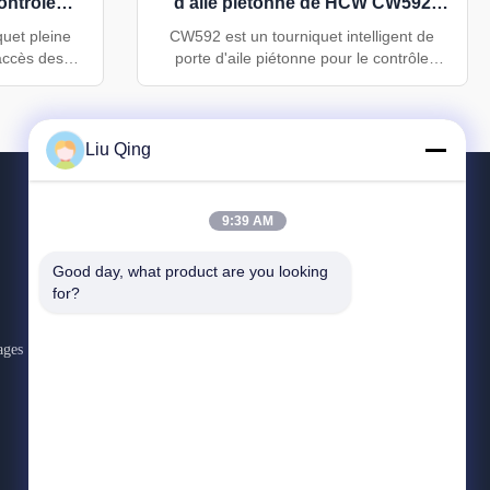
ontrôle
d'aile piétonne de HCW CW592
ons
pour le contrôle d'accès
uet pleine
CW592 est un tourniquet intelligent de
'accès des
porte d'aile piétonne pour le contrôle
ture en acier
d'accès. Il comprend une armoire en acier
unication
inoxydable 304, des panneaux à ailes en
directionnel
verre organique de 15 mm, une
e de passage
communication RS232/RS485, une largeur
Liu Qing
ne durée de
de passage de 550 mm, une vitesse de
cles.
passage de 30 à 40 personnes/minute et
une durée de vie de 5 millions de cycles.
9:39 AM
CONTACTEZ-NOUS
Good day, what product are you looking 
for?
86--18823374805
:00-:00
ages
liusisi@sz-hcw.com
Le parc industriel de Hongchuangwei, rue Dafu,
communauté Zhangge, rue Guanlan, nouveau
quartier de Longhua, ville de Shenzhen