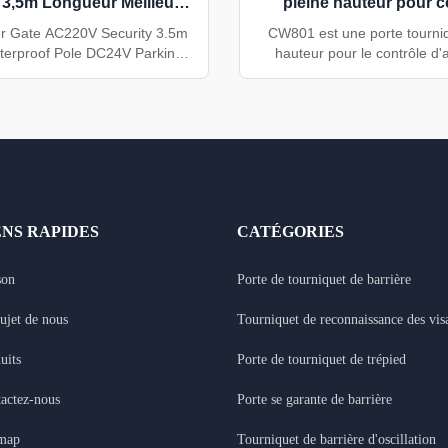
 3,5m Longueur Meilleur
pleine hauteur pour c
étanche Dc24v Parking
d'accès des piét
r Gate AC220V Security 3.5m
CW801 est une porte tourniq
terproof Pole DC24V Parking
hauteur pour le contrôle d
W229 represents a premium
piétons. Il présente une struc
er gate solution designed for
inoxydable 304, une comm
mance vehicle access control.
RS232/RS485, un passage uni
g durable cold-rolled plate
ou bidirectionnel, une vitess
n and a powerful brushless DC
de 20 personnes/minute et u
, this system delivers ...
vie de 3 millions de cy
ENS RAPIDES
CATÉGORIES
son
Porte de tourniquet de barrière
ujet de nous
Tourniquet de reconnaissance des vis
uits
Porte de tourniquet de trépied
actez-nous
Porte se garante de barrière
emap
Tourniquet de barrière d'oscillation