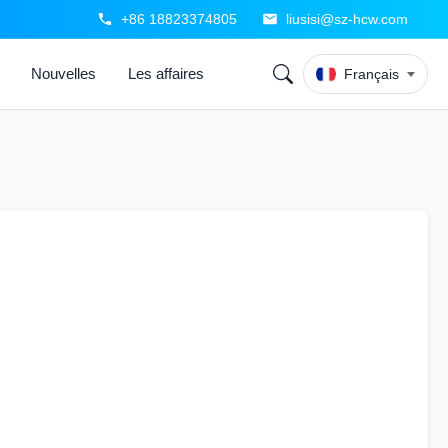
+86 18823374805
liusisi@sz-hcw.com
Nouvelles
Les affaires
Français