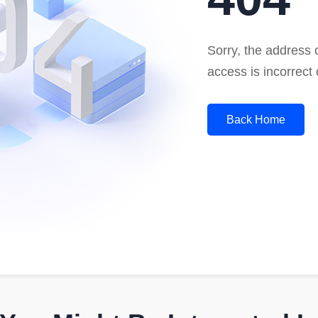
Sorry, the address o
access is incorrect 
Back Home