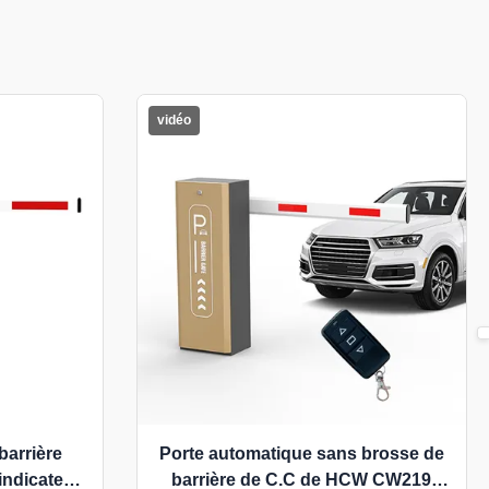
n
vidéo
arrière
Porte automatique sans brosse de
indicateur
barrière de C.C de HCW CW219