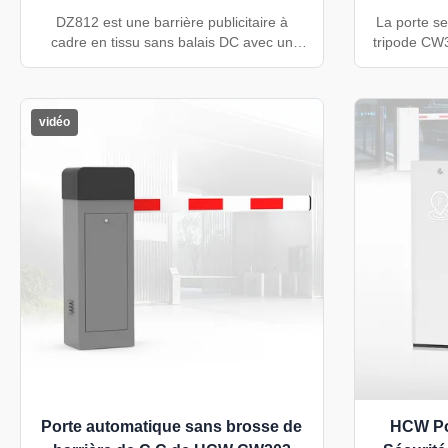
chant
DZ812 est une barrière publicitaire à
La porte s
cadre en tissu sans balais DC avec un
tripode CW
moteur de 150 W, une vitesse réglable de
acier inox
3 à 6 secondes, un bras de 3 580 à 4 780
mm et un dé
mm, des zones d'affichage publicitaire
Il prend en
remplaçables, un rebond d'obstacle
QR, visage 
vidéo
réglable et un levage de bras de mise hors
usines, l
tension en option.
Porte automatique sans brosse de
HCW Por