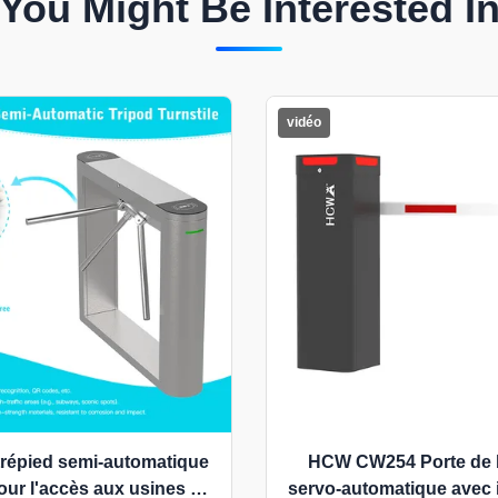
You Might Be Interested I
vidéo
 trépied semi-automatique
HCW CW254 Porte de b
ur l'accès aux usines et
servo-automatique avec 