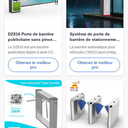
DZ816 Porte de barrière
Système de porte de
publicitaire sans pinceau
barrière de stationnement
à courant continu légère
de reconnaissance de
Le DZ816 est une barrière
La barrière automatique pour
plaque d'immatriculation
publicitaire légère à lame CC
véhicules CW252 peut s'intégrer
CW252
sans balais avec un moteur de
aux systèmes de
Obtenez le meilleur
Obtenez le meilleur
150 W, une vitesse réglable de
reconnaissance de plaque
prix
prix
3 à 6 secondes, un bras jusqu'à
d'immatriculation, de gestion du
4 m, un rebond d'obstacle
stationnement et d'accès RFID.
réglable, une fermeture retardée
Convient aux centres
et un levage de bras de mise
commerciaux, aux zones
hors tension en option.
résidentielles et aux entrées de
véhicules contrôlées.