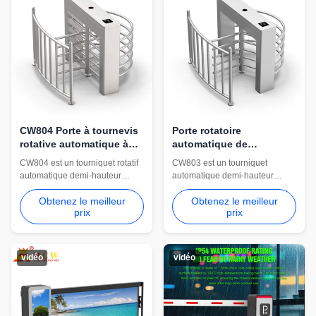
CW804 Porte à tournevis
Porte rotatoire
rotative automatique à
automatique de
demi-hauteur
tourniquet de demi taille
CW804 est un tourniquet rotatif
CW803 est un tourniquet
de CW803 SUS304
automatique demi-hauteur
automatique demi-hauteur
SUS304 pour l'accès contrôlé
SUS304 avec un moteur sans
Obtenez le meilleur
Obtenez le meilleur
des piétons. Il prend en charge
balais, un passage de 550 mm,
prix
prix
le passage unidirectionnel,
un fonctionnement
l'ouverture en 0,5 seconde, la
bidirectionnel, une ouverture de
communication RS-232 et
0,5 seconde, une protection
RS485, la protection anti-
IP42, un débit de 30 à 45
vidéo
vidéo
pincement et le fonctionnement
personnes/min et une
en 220 V CA.
intégration de contrôle d'accès
multi-méthodes.