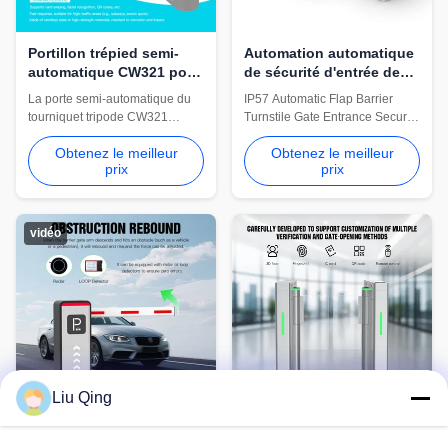
Portillon trépied semi-
Automation automatique
automatique CW321 pour
de sécurité d'entrée de
l'accès aux usines et
porte de tourniquet de
La porte semi-automatique du
IP57 Automatic Flap Barrier
chantiers de
barrière de l'aileron IP57
tourniquet tripode CW321
Turnstile Gate Entrance Security
construction
comprend une armoire en acier
Automation Cw501 Intelligent
Obtenez le meilleur
Obtenez le meilleur
inoxydable 304, un passage de
octagonal inclined plane wing
prix
prix
550 mm et un débit de 30 à 40
turnstile, use TC CPU chip, DC
personnes/min. Il prend en
brushed motor, 3 pairs of
charge l'accès par carte, code
infrared detection sensors, long
QR, visage et empreinte digitale
life and high stability, high
vidéo
pour les usines, les écoles et les
efficiency and anti-tailing,
chantiers de construction.
support various IC/ID card ...
Liu Qing
HCW CW252 Servo Boom
HCW en acier inoxydable