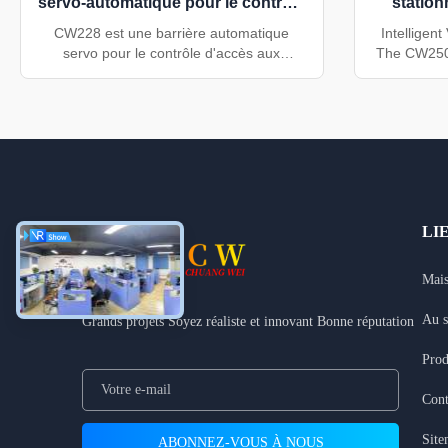
servo-automatique pour le contrôle
statio
d'accès au parking
CW228 est une barrière automatique
Intelligen
servo pour le contrôle d'accès aux
The CW250-
parkings. Il dispose d'un servomoteur de
seventh ge
200 W, d'une vitesse réglable de 1 à 3 s/3
systems, eng
à 6 s, d'une protection IP54, d'un rebond
speed, stabi
anti-écrasement et d'une armoire durable
parking fa
de 340 x 280 x 1 063 mm.
Design &
LI
Mai
Au s
Grands projets Soyez réaliste et innovant Bonne réputation
Prod
Cont
Sit