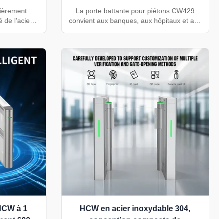
érieur
campus universitaires
tièrement
La porte battante pour piétons CW429
de l'acier
convient aux banques, aux hôpitaux et aux
e de 550 mm
campus universitaires. Il prend en charge
ès RS485.
le contrôle d'accès sécurisé, la
s, écoles,
configuration de passages larges et
 des piétons
l'installation d'entrées à plusieurs voies.
HCW à 1
HCW en acier inoxydable 304,