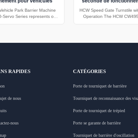
nnement pour véhicules
seconde de fonctionne
1000 mm de largeur de c
t Vehicle Park Barrier Machine
HCW Speed Gate Turnstile wi
millions de cycles d
Servo Series represents our
Operation The HCW CW495 i
neration of DC servo barrier
performance subway speed gat
ineered to deliver exceptional
designed for demanding acce
lity, and reliability for modern
environments, featuring a q
cility requirements. Advanced
barrier turnstile mechanism t
 Construction Featuring an
rapid 1-second operation for
elegant aesthetic ...
pedestrian flow. Produc
ENS RAPIDES
CATÉGORIES
son
Porte de tourniquet de barrière
ujet de nous
Tourniquet de reconnaissance des vis
uits
Porte de tourniquet de trépied
actez-nous
Porte se garante de barrière
emap
Tourniquet de barrière d'oscillation