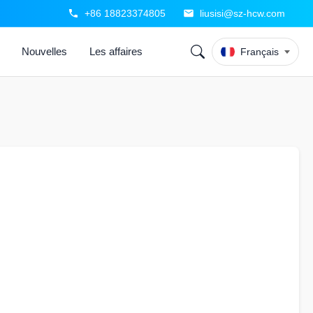
+86 18823374805
liusisi@sz-hcw.com
Nouvelles
Les affaires
Français