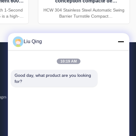
ment 600-
conception compacte de
anal et 5
1400*130*965mm, et garantie d'un
th 1-Second
HCW 304 Stainless Steel Automatic Swing
e vie
an pour un contrôle d'accès
s a high-
Barrier Turnstile Compact
e turnstile
1400×130×965mm design with 1-year
sécurisé
ss control
warranty for secure access control Product
uick swing
Overview The HCW CW429 is a premium
hat delivers
fully automatic barrier turnstile gate
Liu Qing
 efficient
designed for high-traffic security
t ...
applications. Featuring infrared sensors
and ...
10:19 AM
CONTACTEZ-NOUS
Good day, what product are you looking 
for?
86--18823374805
:00-:00
ages
liusisi@sz-hcw.com
Le parc industriel de Hongchuangwei, rue Dafu,
communauté Zhangge, rue Guanlan, nouveau
quartier de Longhua, ville de Shenzhen