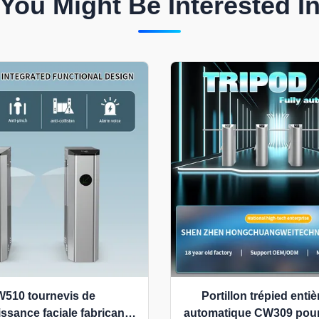
You Might Be Interested I
510 tournevis de
Portillon trépied enti
ssance faciale fabricant
automatique CW309 pour