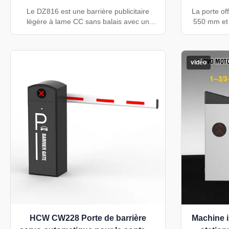
légère
Chine 
Le DZ816 est une barrière publicitaire
La porte of
légère à lame CC sans balais avec un
550 mm et 
moteur de 150 W, une vitesse réglable de
30 à 40 per
3 à 6 secondes, un bras jusqu'à 4 m, un
intégré à d
rebond d'obstacle réglable, une fermeture
faciale et d
retardée et un levage de bras de mise
solution de
vidéo
hors tension en option.
pour les 
HCW CW228 Porte de barrière
Machine i