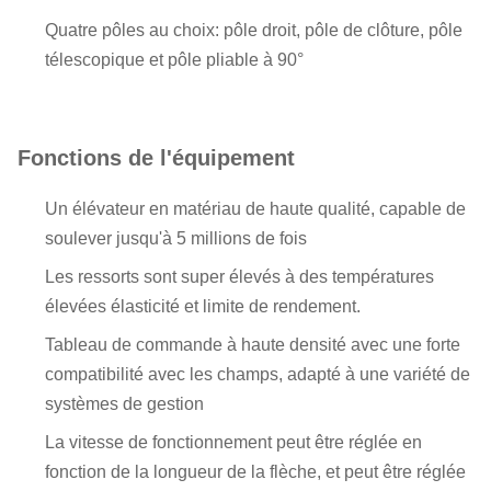
Types de tiges
90° et 180°
Quatre pôles au choix: pôle droit, pôle de clôture, pôle
pliables
télescopique et pôle pliable à 90°
Temps de levage
1 ~ 6 s ((réglable)
et de déposage
Fonctions de l'équipement
le bruit de travail est inférieur à
Je vous en prie.
50 dB
Un élévateur en matériau de haute qualité, capable de
soulever jusqu'à 5 millions de fois
Le moteur doit être équipé d'un
système de protection contre les
Les ressorts sont super élevés à des températures
Protection
surtensions, les surcharges, les
élevées élasticité et limite de rendement.
multiple
courts-circuits, les défaillances
Tableau de commande à haute densité avec une forte
du moteur et la protection contre
compatibilité avec les champs, adapté à une variété de
les retombées de puissance.
systèmes de gestion
La vitesse de fonctionnement peut être réglée en
fonction de la longueur de la flèche, et peut être réglée