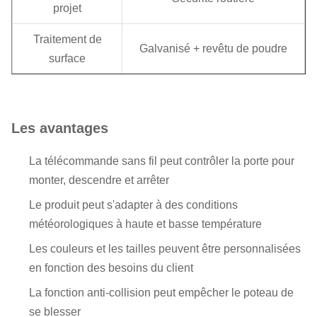
projet
Traitement de
Galvanisé + revêtu de poudre
surface
Épaisseur
1.5 mm
Taille
340*245*971,5 mm
Les avantages
Environnement de
La télécommande sans fil peut contrôler la porte pour
-40°C à +80°C
travail
monter, descendre et arrêter
Le bras droit, le bras pliable, le
Le produit peut s'adapter à des conditions
Poteaux
boom de la clôture, la tige en
météorologiques à haute et basse température
disponibles
mousse
Les couleurs et les tailles peuvent être personnalisées
en fonction des besoins du client
Longueur du
bras droit ≤ 6m, élan de clôture ≤
support
4,5m
La fonction anti-collision peut empêcher le poteau de
se blesser