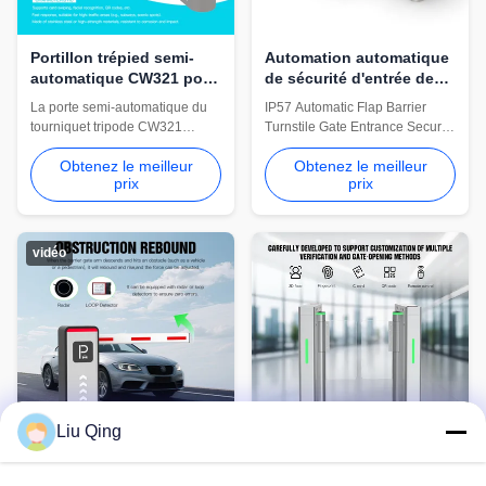
Portillon trépied semi-
Automation automatique
automatique CW321 pour
de sécurité d'entrée de
l'accès aux usines et
porte de tourniquet de
La porte semi-automatique du
IP57 Automatic Flap Barrier
chantiers de
barrière de l'aileron IP57
tourniquet tripode CW321
Turnstile Gate Entrance Security
construction
comprend une armoire en acier
Automation Cw501 Intelligent
Obtenez le meilleur
Obtenez le meilleur
inoxydable 304, un passage de
octagonal inclined plane wing
prix
prix
550 mm et un débit de 30 à 40
turnstile, use TC CPU chip, DC
personnes/min. Il prend en
brushed motor, 3 pairs of
charge l'accès par carte, code
infrared detection sensors, long
QR, visage et empreinte digitale
life and high stability, high
vidéo
pour les usines, les écoles et les
efficiency and anti-tailing,
chantiers de construction.
support various IC/ID card ...
Liu Qing
HCW CW252 Servo Boom
HCW en acier inoxydable