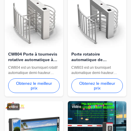
CW804 Porte à tournevis
Porte rotatoire
rotative automatique à
automatique de
demi-hauteur
tourniquet de demi taille
CW804 est un tourniquet rotatif
CW803 est un tourniquet
de CW803 SUS304
automatique demi-hauteur
automatique demi-hauteur
SUS304 pour l'accès contrôlé
SUS304 avec un moteur sans
Obtenez le meilleur
Obtenez le meilleur
des piétons. Il prend en charge
balais, un passage de 550 mm,
prix
prix
le passage unidirectionnel,
un fonctionnement
l'ouverture en 0,5 seconde, la
bidirectionnel, une ouverture de
communication RS-232 et
0,5 seconde, une protection
RS485, la protection anti-
IP42, un débit de 30 à 45
vidéo
vidéo
pincement et le fonctionnement
personnes/min et une
en 220 V CA.
intégration de contrôle d'accès
multi-méthodes.