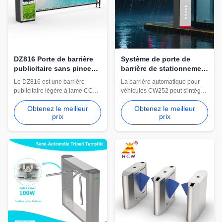
DZ816 Porte de barrière
Système de porte de
publicitaire sans pinceau
barrière de stationnement
à courant continu légère
de reconnaissance de
Le DZ816 est une barrière
La barrière automatique pour
plaque d'immatriculation
publicitaire légère à lame CC
véhicules CW252 peut s'intégrer
CW252
sans balais avec un moteur de
aux systèmes de
Obtenez le meilleur
Obtenez le meilleur
150 W, une vitesse réglable de
reconnaissance de plaque
prix
prix
3 à 6 secondes, un bras jusqu'à
d'immatriculation, de gestion du
4 m, un rebond d'obstacle
stationnement et d'accès RFID.
réglable, une fermeture retardée
Convient aux centres
et un levage de bras de mise
commerciaux, aux zones
hors tension en option.
résidentielles et aux entrées de
véhicules contrôlées.