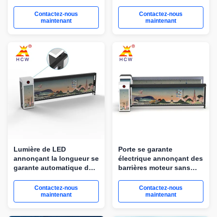
porte de barrières pour le
rétractable en acier
parking
inoxydable commercial /
Contactez-nous
Contactez-nous
maintenant
moteur sans balai de 60
maintenant
W pour de nombreuses
applications
Lumière de LED
Porte se garante
annonçant la longueur se
électrique annonçant des
garante automatique de
barrières moteur sans
bras des barrières 200W
brosse de C.C de bras de
4m
longueur de 2.5m - de 4m
Contactez-nous
Contactez-nous
maintenant
maintenant