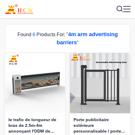
4m arm advertising
Found
6
Products For: "
barriers
"
le trafic de longueur de
Porte publicitaire
bras de 2.5m-4m
extérieure
annonçant l'ODM de
personnalisable / porte