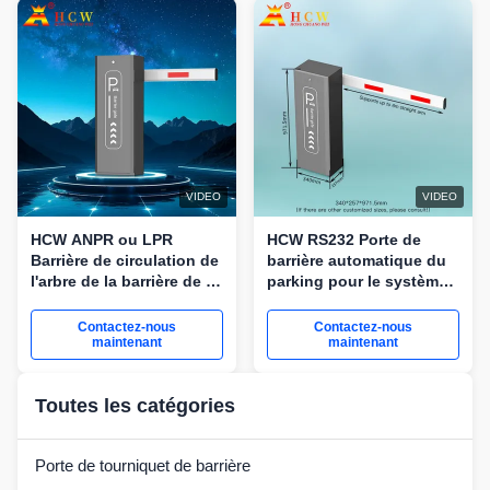
VIDEO
VIDEO
HCW ANPR ou LPR
HCW RS232 Porte de
Barrière de circulation de
barrière automatique du
l'arbre de la barrière de la
parking pour le système
porte du pôle 3-6m
de stationnement à
Longueur RS485
péage
Contactez-nous
Contactez-nous
maintenant
maintenant
Toutes les catégories
Porte de tourniquet de barrière