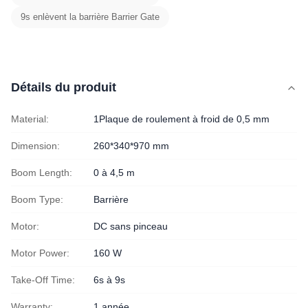
9s enlèvent la barrière Barrier Gate
Détails du produit
Material:
1Plaque de roulement à froid de 0,5 mm
Dimension:
260*340*970 mm
Boom Length:
0 à 4,5 m
Boom Type:
Barrière
Motor:
DC sans pinceau
Motor Power:
160 W
Take-Off Time:
6s à 9s
Warranty:
1 année