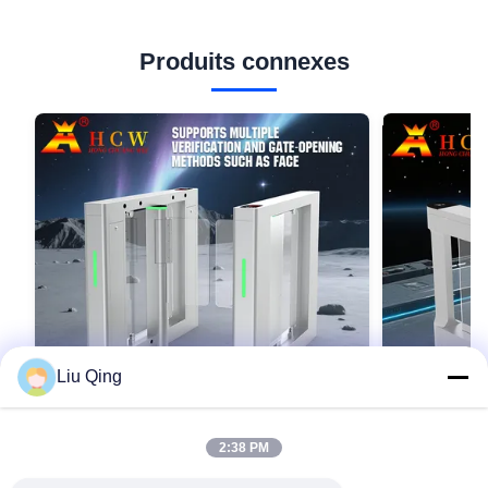
Produits connexes
Liu Qing
2:38 PM
Les barrières piétonnières RFID
Portes piét