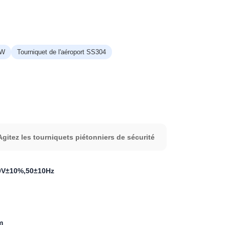
5W
Tourniquet de l'aéroport SS304
Agitez les tourniquets piétonniers de sécurité
V±10%,50±10Hz
m