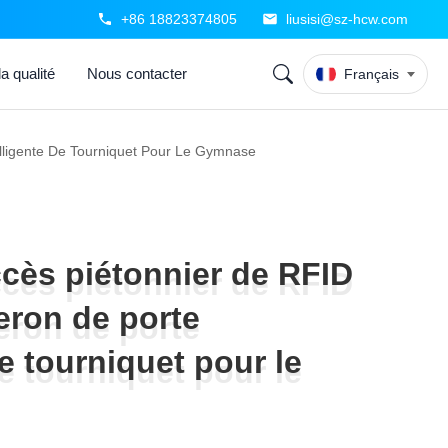
+86 18823374805
liusisi@sz-hcw.com
a qualité
Nous contacter
Français
elligente De Tourniquet Pour Le Gymnase
ccès piétonnier de RFID
ccès piétonnier de RFID
leron de porte
leron de porte
de tourniquet pour le
de tourniquet pour le