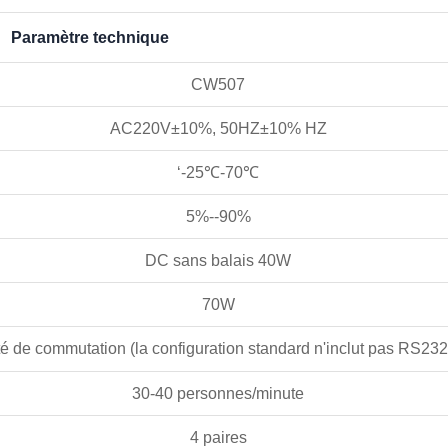
Paramètre technique
CW507
AC220V±10%, 50HZ±10% HZ
‘
-25
℃
-70
℃
5%--90%
DC sans balais 40W
70W
é de commutation (la configuration standard n'inclut pas RS232
30-40 personnes/minute
4 paires