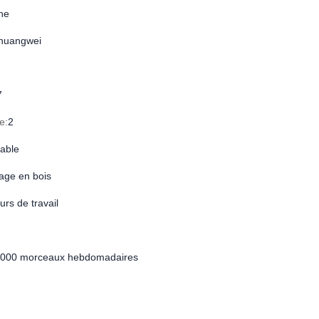
ne
huangwei
7
e:
2
able
age en bois
urs de travail
000 morceaux hebdomadaires