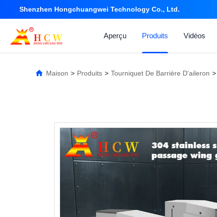
Shenzhen Hongchuangwei Technology Co., Ltd.
Aperçu
Produits
Vidéos
Maison
>
Produits
>
Tourniquet De Barrière D'aileron
>