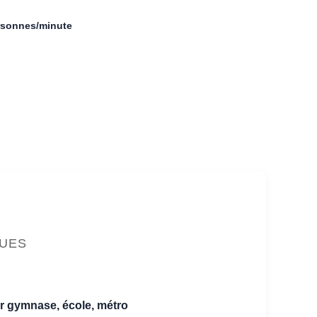
rsonnes/minute
QUES
our gymnase, école, métro