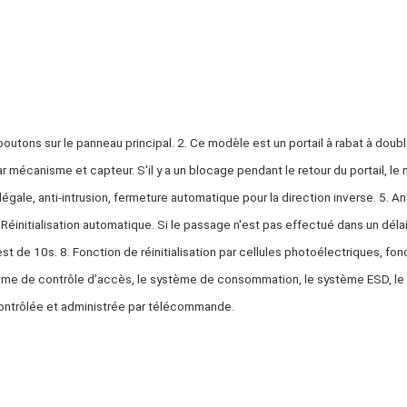
tons sur le panneau principal. 2. Ce modèle est un portail à rabat à double ail
mécanisme et capteur. S'il y a un blocage pendant le retour du portail, le m
llégale, anti-intrusion, fermeture automatique pour la direction inverse. 5. Ant
Réinitialisation automatique. Si le passage n'est pas effectué dans un délai
st de 10s. 8. Fonction de réinitialisation par cellules photoélectriques, fon
ème de contrôle d'accès, le système de consommation, le système ESD, le sy
e contrôlée et administrée par télécommande.