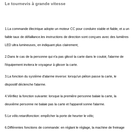
Le tournevis à grande vitesse
1.
La commande électrique adopte un moteur CC pour conduire stable et fiable, et a un
faible taux de défaillance.les instructions de direction sont conçues avec des lumières
LED ultra lumineuses, en indiquant plus clairement;
2.
Dans le cas de la personne qui n'a pas glissé la carte dans le couloir, l'alarme de
l'équipement invitera le voyageur à glisser la carte.
3.
La fonction du système d'alarme inverse: lorsqu'un piéton passe la carte, le
dispositif déclenche l'alarme.
4.
Vérifiez la fonction suivante: lorsque la première personne balaie la carte, la
deuxième personne ne balaie pas la carte et l'appareil sonne l'alarme.
5.
Le vélo.
retard
fonction: empêcher la porte de heurter le vélo;
6.
Différentes fonctions de commande: en réglant le réglage, la machine de freinage