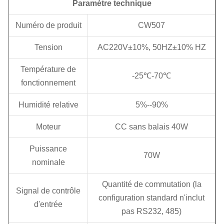
Paramètre technique
Numéro de produit
CW507
Tension
AC220V±10%, 50HZ±10% HZ
Température de
-25
℃
-70
℃
fonctionnement
Humidité relative
5%--90%
Moteur
CC sans balais 40W
Puissance
70W
nominale
Quantité de commutation (la
Signal de contrôle
configuration standard n'inclut
d'entrée
pas RS232, 485)