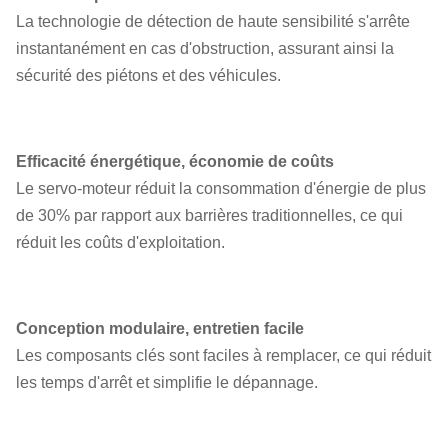
50 dB
La technologie de détection de haute sensibilité s'arrête
instantanément en cas d'obstruction, assurant ainsi la
Le moteur doit être équipé d'un
sécurité des piétons et des véhicules.
système de protection contre les
Protection
surtensions, les surcharges, les
multiple
courts-circuits, les défaillances
Efficacité énergétique, économie de coûts
du moteur et la protection contre
Le servo-moteur réduit la consommation d'énergie de plus
les retombées de puissance.
de 30% par rapport aux barrières traditionnelles, ce qui
réduit les coûts d'exploitation.
Conception modulaire, entretien facile
Les composants clés sont faciles à remplacer, ce qui réduit
les temps d'arrêt et simplifie le dépannage.