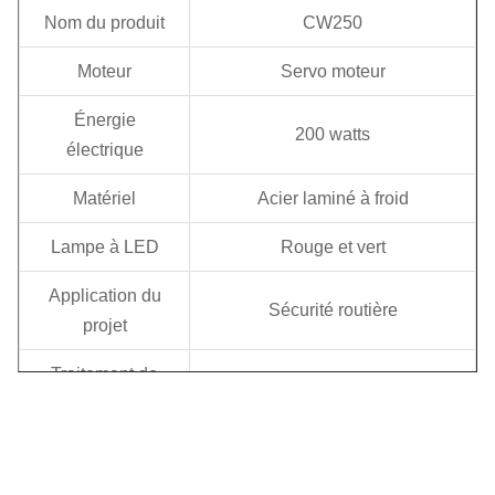
Nom du produit
CW250
Moteur
Servo moteur
Énergie
200 watts
électrique
Matériel
Acier laminé à froid
Lampe à LED
Rouge et vert
Application du
Sécurité routière
projet
Traitement de
Galvanisé + revêtu de poudre
surface
Épaisseur
1.5 mm