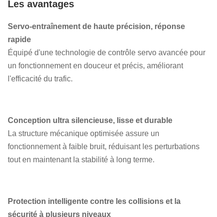
Les avantages
Taille
370*260*1135,5 mm
Environnement
Servo-entraînement de haute précision, réponse
-30°C à +80°C
de travail
rapide
Équipé d'une technologie de contrôle servo avancée pour
Le bras droit, le bras pliable, le
Poteaux
un fonctionnement en douceur et précis, améliorant
boom de la clôture, la tige en
disponibles
l'efficacité du trafic.
mousse
Longueur du
bras droit ≤ 6m, élan de clôture ≤
support
4,5m
Conception ultra silencieuse, lisse et durable
La structure mécanique optimisée assure un
Types de tiges
fonctionnement à faible bruit, réduisant les perturbations
90° et 180°
pliables
tout en maintenant la stabilité à long terme.
Temps de levage
1.3 ~ 6s ((réglable)
et de déposage
Protection intelligente contre les collisions et la
le bruit de travail est inférieur à
sécurité à plusieurs niveaux
Je vous en prie.