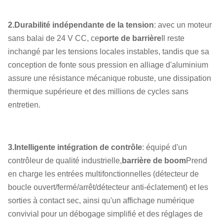
Légère/pliable/clôture/mousse
Type de bras
LED/bras télescopiques
2.Durabilité indépendante de la tension
: avec un moteur
sans balai de 24 V CC, ce
porte de barrière
Il reste
inchangé par les tensions locales instables, tandis que sa
conception de fonte sous pression en alliage d'aluminium
assure une résistance mécanique robuste, une dissipation
thermique supérieure et des millions de cycles sans
entretien.
3.Intelligente intégration de contrôle
: équipé d'un
contrôleur de qualité industrielle,
barrière de boom
Prend
en charge les entrées multifonctionnelles (détecteur de
boucle ouvert/fermé/arrêt/détecteur anti-éclatement) et les
sorties à contact sec, ainsi qu'un affichage numérique
convivial pour un débogage simplifié et des réglages de