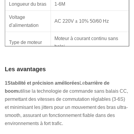
Longueur du bras
1-6M
Voltage
AC 220V ± 10% 50/60 Hz
d'alimentation
Moteur à courant continu sans
Type de moteur
balai
Vitesse
Réglable 3-6S
Les avantages
Courant nominal
8A / 30A
ou de pointe
1Stabilité et précision améliorées
Le
barrière de
boom
utilise la technologie de commande sans balais CC,
Humidité
5% à 95%
permettant des vitesses de commutation réglables (3-6S)
et minimisant les jitters pour un mouvement des bras ultra-
Caractéristiques
Détecteur anti-collision/détecteur
smooth, assurant un fonctionnement fiable dans des
de sécurité et de
de boucle/infrarouge
environnements à fort trafic.
contrôle