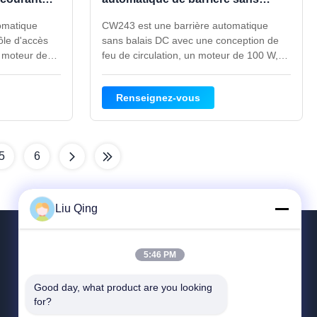
'accès au
pinceau avec feu de circulation
omatique
CW243 est une barrière automatique
pour contrôle d'accès au parking
ôle d'accès
sans balais DC avec une conception de
n moteur de
feu de circulation, un moteur de 100 W,
e de 1 à 3 s/3
une vitesse réglable de 1 à 3 s/4 à 6 s, un
, d'un rebond
rebond anti-écrasement et une armoire
Renseignez-vous
moire durable
en acier laminé à froid durable. Il convient
aux parkings, aux collectivités, aux usines
et aux entrées commerciales.
5
6
Liu Qing
5:46 PM
CONTACTEZ-NOUS
Good day, what product are you looking 
for?
86--18823374805