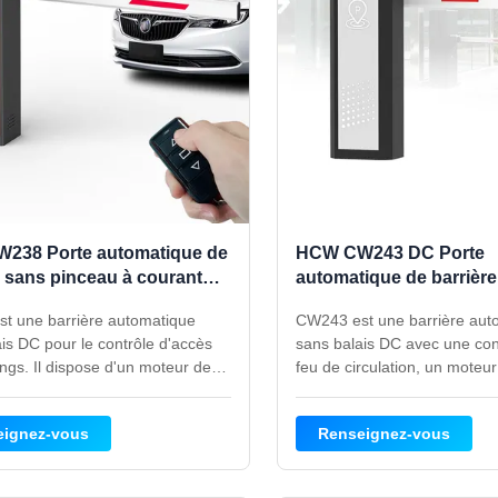
238 Porte automatique de
HCW CW243 DC Porte
e sans pinceau à courant
automatique de barrièr
 pour contrôle d'accès au
pinceau avec feu de cir
t une barrière automatique
CW243 est une barrière aut
pour contrôle d'accès a
is DC pour le contrôle d'accès
sans balais DC avec une co
ngs. Il dispose d'un moteur de
feu de circulation, un moteu
une vitesse réglable de 1 à 3 s/3
une vitesse réglable de 1 à 3
une protection IP54, d'un rebond
rebond anti-écrasement et 
eignez-vous
Renseignez-vous
asement et d'une armoire durable
en acier laminé à froid durabl
 250 x 1 005 mm.
aux parkings, aux collectivit
et aux entrées commerciales