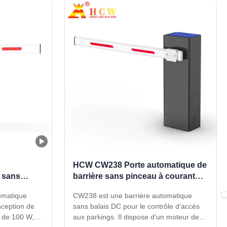
HCW CW238 Porte automatique de
e sans
barrière sans pinceau à courant
culation
continu pour contrôle d'accès au
omatique
CW238 est une barrière automatique
u parking
parking
nception de
sans balais DC pour le contrôle d'accès
r de 100 W,
aux parkings. Il dispose d'un moteur de