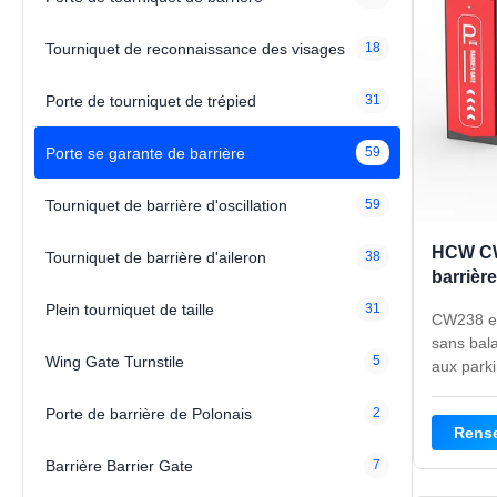
Tourniquet de reconnaissance des visages
18
Porte de tourniquet de trépied
31
Porte se garante de barrière
59
Tourniquet de barrière d'oscillation
59
HCW CW
Tourniquet de barrière d'aileron
38
barrièr
continu
Plein tourniquet de taille
31
CW238 es
parking
sans bala
Wing Gate Turnstile
5
aux parki
150 W, d'
à 6 s, d'
Porte de barrière de Polonais
2
Rens
anti-écr
de 340 x
Barrière Barrier Gate
7