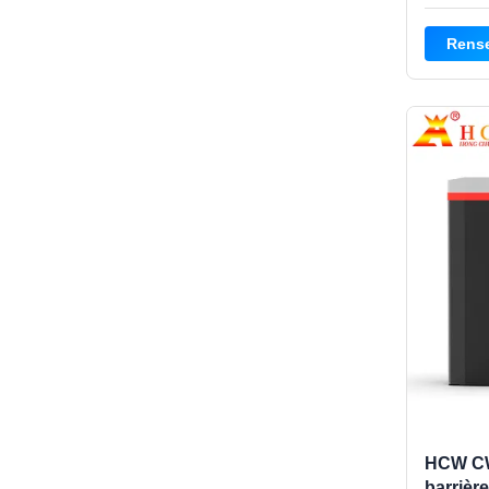
moteur de
de 1 à 3 
Rens
d'un reb
armoire 
HCW CW
barrièr