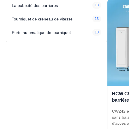
La publicité des barrières
18
Tourniquet de créneau de vitesse
13
Porte automatique de tourniquet
10
HCW CW
barrièr
continu
CW242 es
parking
sans bala
d'accès a