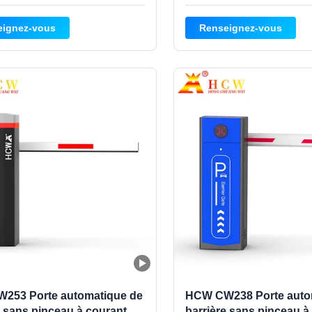
 150 W, d'une vitesse réglable
une vitesse réglable de 1 à 3
s/3 à 6 s, d'une protection IP54,
rebond anti-écrasement et 
eignez-vous
Renseignez-vous
ond anti-écrasement et d'une
en acier laminé à froid durabl
de 340 x 280 x 1 000 mm.
aux parkings, aux collectivit
et aux entrées commerciales
253 Porte automatique de
HCW CW238 Porte auto
e sans pinceau à courant
barrière sans pinceau à