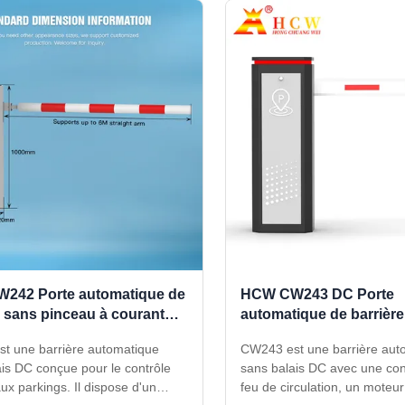
242 Porte automatique de
HCW CW243 DC Porte
e sans pinceau à courant
automatique de barrièr
 pour contrôle d'accès au
pinceau avec feu de cir
t une barrière automatique
CW243 est une barrière aut
pour contrôle d'accès a
is DC conçue pour le contrôle
sans balais DC avec une co
ux parkings. Il dispose d'un
feu de circulation, un moteu