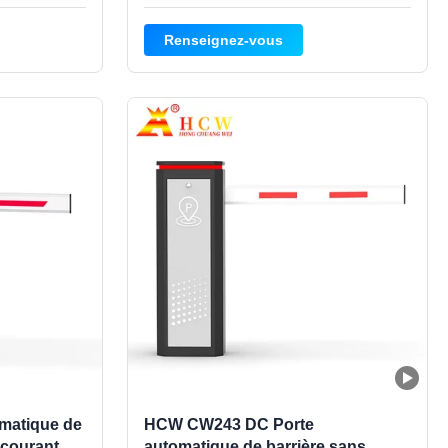
 s/4 à 6 s, un
150 W, d'une vitesse réglable de 1 à 3 s/3
une armoire
à 6 s, d'une protection IP54, d'un rebond
Renseignez-vous
e. Il convient
anti-écrasement et d'une armoire durable
és, aux usines
de 340 x 250 x 1 005 mm.
.
matique de
HCW CW243 DC Porte
 courant
automatique de barrière sans