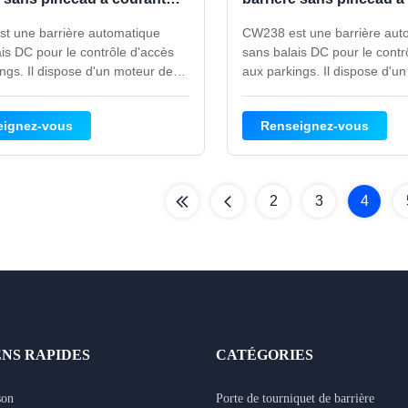
 avec indicateur LED pour
continu pour contrôle d
t une barrière automatique
CW238 est une barrière aut
e d'accès au parking
parking
is DC pour le contrôle d'accès
sans balais DC pour le contr
ngs. Il dispose d'un moteur de
aux parkings. Il dispose d'u
une vitesse réglable de 1 à 3 s /
150 W, d'une vitesse réglabl
d'une protection IP54, d'un
à 6 s, d'une protection IP54
eignez-vous
Renseignez-vous
r LED rouge et vert, d'un rebond
anti-écrasement et d'une ar
asement et d'une armoire de 350
de 340 x 250 x 1 005 mm.
1 100 mm.
2
3
4
ENS RAPIDES
CATÉGORIES
son
Porte de tourniquet de barrière