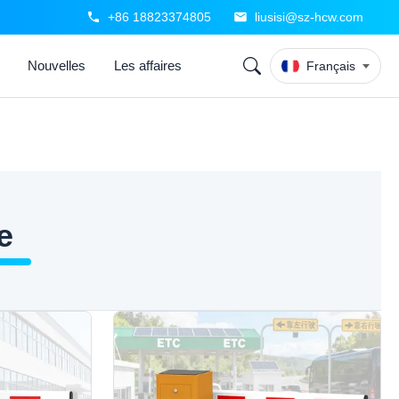
+86 18823374805
liusisi@sz-hcw.com
Nouvelles
Les affaires
Français
e