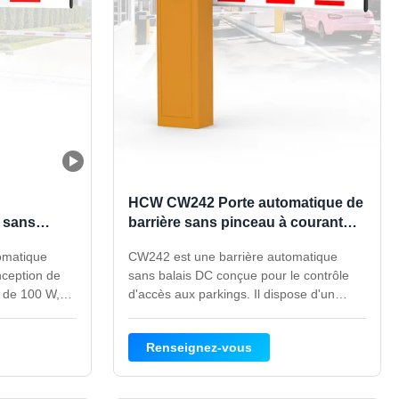
HCW CW242 Porte automatique de
e sans
barrière sans pinceau à courant
culation
continu pour contrôle d'accès au
omatique
CW242 est une barrière automatique
u parking
parking
nception de
sans balais DC conçue pour le contrôle
r de 100 W,
d'accès aux parkings. Il dispose d'un
 s/4 à 6 s, un
moteur de 150 W, d'une vitesse réglable
une armoire
de 1 à 3 s/3 à 6 s, d'une protection IP54,
Renseignez-vous
e. Il convient
d'un rebond anti-écrasement et d'une
és, aux usines
armoire de 340 x 280 x 1 000 mm.
.