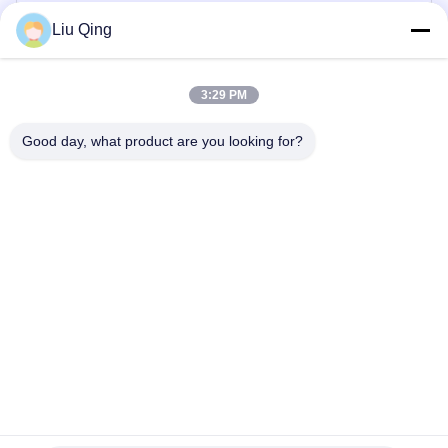
Porte de barrière de Polonais
Liu Qing
Barrière Barrier Gate
3:29 PM
La publicité des barrières
Good day, what product are you looking for?
Tourniquet de créneau de vitesse
Porte automatique de tourniquet
Maison
Au sujet de nous
Produits
Contactez-nous
Sitemap
©2021-2026 Shenzhen Hongchuangwei Technology Co., Ltd.. . Tous droits
réservés.