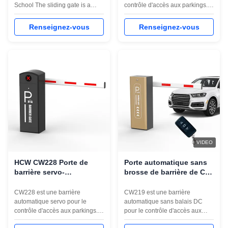
parking
School The sliding gate is a
contrôle d'accès aux parkings. Il
high-end horizontal pedestrian
dispose d'un servomoteur de
gate. It is equipped with a high-
200 W, d'une vitesse réglable de
Renseignez-vous
Renseignez-vous
quality DC brushless motor and
1 à 3 s / 3 à 6 s, d'une protection
a servo control system, which
IP54, d'un indicateur LED rouge
truly realizes control.The
et vert, d'un rebond anti-
performance is stable and
écrasement et d'une armoire de
maintenance-free.The product ...
390 x 242 x 990 mm.
VIDEO
HCW CW228 Porte de
Porte automatique sans
barrière servo-
brosse de barrière de C.C
automatique pour le
de HCW CW219 pour le
contrôle d'accès au
contrôle d'accès de
CW228 est une barrière
CW219 est une barrière
parking
parking
automatique servo pour le
automatique sans balais DC
contrôle d'accès aux parkings. Il
pour le contrôle d'accès aux
dispose d'un servomoteur de
parkings. Il dispose d'un moteur