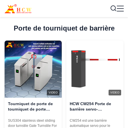
Porte de tourniquet de barrière
VIDEO
VIDEO
Tourniquet de porte de
HCW CW254 Porte de
tourniquet de porte
barrière servo-
coulissante de l'acier
automatique avec
inoxydable SUS304 pour
indicateur LED pour
SUS304 stainless steel sliding
CW254 est une barrière
l'école
contrôle d'accès au
door turnstile Gate Turnstile For
automatique servo pour le