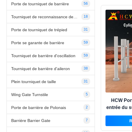
Porte de tourniquet de barrière
56
Tourniquet de reconnaissance des visages
18
Porte de tourniquet de trépied
31
Porte se garante de barrière
59
Tourniquet de barrière d'oscillation
59
Tourniquet de barrière d'aileron
38
Plein tourniquet de taille
31
Wing Gate Turnstile
5
HCW Port
entrée du 
Porte de barrière de Polonais
2
a
Barrière Barrier Gate
7
R