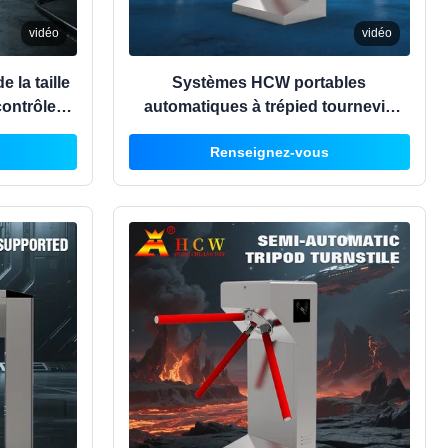
vidéo
vidéo
 la taille
Systèmes HCW portables
contrôle
automatiques à trépied tournevis
sécurité
100W Contrôle de la circulation
Renseignez-vous
piétonne