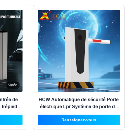
vidéo
ntrée de
HCW Automatique de sécurité Porte
 trépied
électrique Lpr Système de porte de
urnique à
stationnement Barrière d'inondation
Renseignez-vous
avec lumière LED