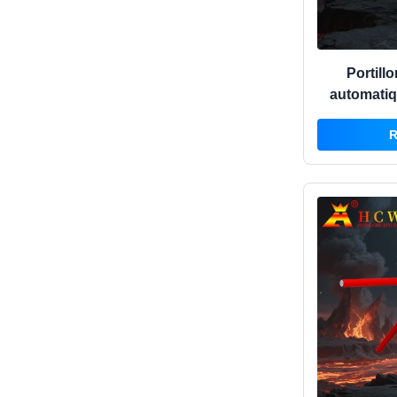
Portill
automatiq
HCW 220V
R