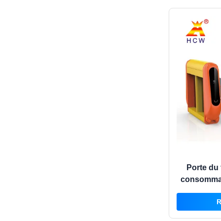
Porte du 
consommat
de lecteur 
R