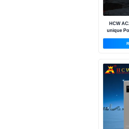
HCW AC2
unique Por
semi-autom
R