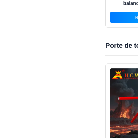
balan
reconnais
R
ave
Porte de t