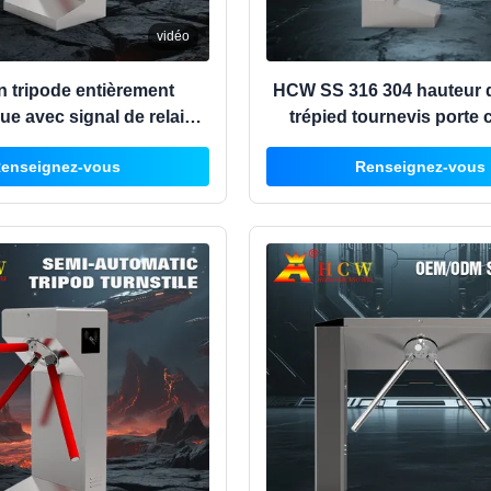
vidéo
on tripode entièrement
HCW SS 316 304 hauteur de
ue avec signal de relais
trépied tournevis porte 
 Gestion intelligente
automatique d'accès de 
enseignez-vous
Renseignez-vous