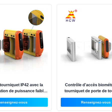
tourniquet IP42 avec la
Contrôle d'accès biomét
ion de puissance faible
tourniquet de porte de t
de cartes pour le contrôle
d'aileron de RFID pour le 
enseignez-vous
Renseignez-vous
d'accès
jeu des enfants