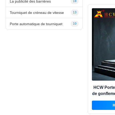
La publicité des barrières
18
Tourniquet de créneau de vitesse
13
Porte automatique de tourniquet
10
HCW Porte 
de gonfleme
en courant 
R
de b