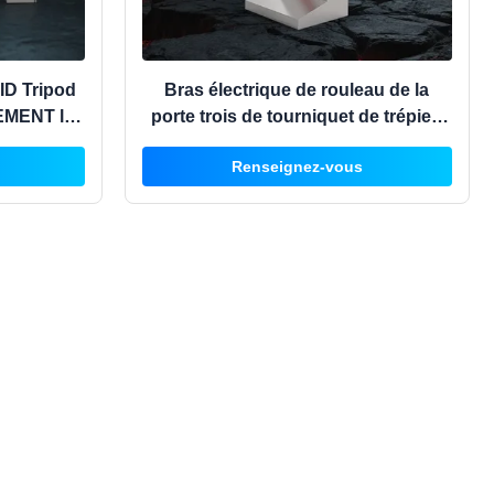
FID Tripod
Bras électrique de rouleau de la
EMENT la
porte trois de tourniquet de trépied
éton
de sécurité du supermarché SS304
Renseignez-vous