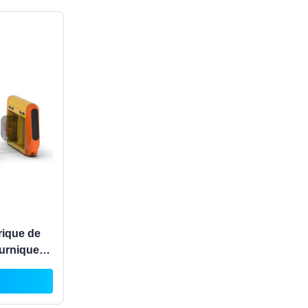
rique de
ourniquet
terrain de