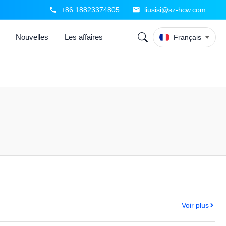
+86 18823374805
liusisi@sz-hcw.com
Nouvelles
Les affaires
Français
Voir plus