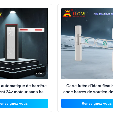
vidéo
automatique de barrière
Carte futée d'identificat
nt 24v moteur sans balai
code barres de soutien de
continu Système de porte
tourniquet de barrière d'o
enseignez-vous
Renseignez-vous
arrière intelligente