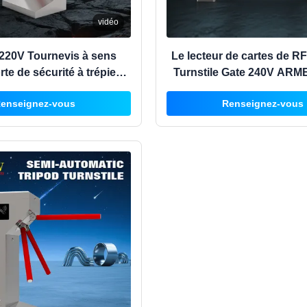
vidéo
20V Tournevis à sens
Le lecteur de cartes de R
te de sécurité à trépied
Turnstile Gate 240V ARM
atique 30-35 personnes /
limitation pour le pi
enseignez-vous
Renseignez-vous
min