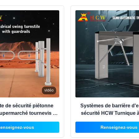
vidéo
e de sécurité piétonne
Systèmes de barrière d'e
supermarché tournevis en
sécurité HCW Turnique à
cier inoxydable
Mécanisme de porte de to
enseignez-vous
Renseignez-vous
accès contrôlé