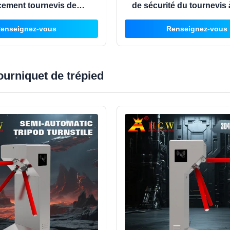
cement tournevis de
de sécurité du tournevis 
sance faciale 100-240V
enseignez-vous
Renseignez-vous
c lecteur de carte
ourniquet de trépied