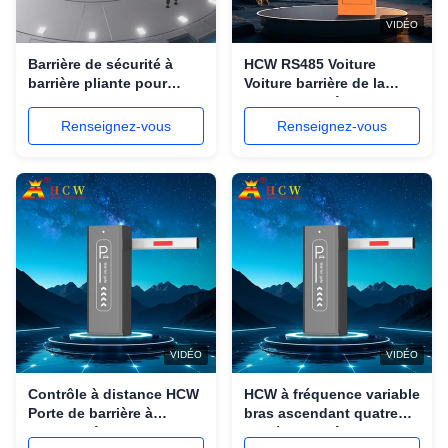
VIDÉO
Barrière de sécurité à
HCW RS485 Voiture
barrière pliante pour
Voiture barrière de la
parking automatique
porte de la clôture de la
IP42, Flèche de 6 m
barrière du bras de la
Renseignez-vous
Renseignez-vous
route 160W
VIDÉO
VIDÉO
Contrôle à distance HCW
HCW à fréquence variable
Porte de barrière à
bras ascendant quatre
double clôture 4,5 m
barrière de clôture de