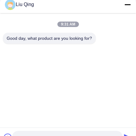
Liu Qing
Barrière Barrier Gate
9:31 AM
La publicité des barrières
Good day, what product are you looking for?
Tourniquet de créneau de vitesse
Porte automatique de tourniquet
Maison
Au sujet de nous
Produits
Contactez-nous
Sitemap
©2021-2026 Shenzhen Hongchuangwei Technology Co., Ltd.. . Tous droits
réservés.