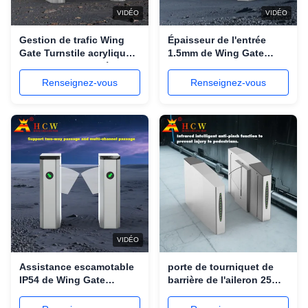
VIDÉO
VIDÉO
Gestion de trafic Wing
Épaisseur de l'entrée
Gate Turnstile acrylique
1.5mm de Wing Gate
50/60HZ pour la métro de
Turnstile Access Control
souterrain
de voie rapide
Renseignez-vous
Renseignez-vous
VIDÉO
Assistance escamotable
porte de tourniquet de
IP54 de Wing Gate
barrière de l'aileron 25W
Turnstile With Time de
avec le pincement
barrière d'aileron
d'Infrared Mechanical