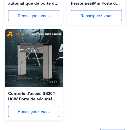
automatique de porte de
Personnes/Min Porte de
tourniquet d'oscillation
balancement tournevis
de sécurité de carte de
de reconnaissance
Renseignez-vous
Renseignez-vous
grand coup
faciale 100-240V avec
lecteur de carte
VIDÉO
Contrôle d'accès SS304
HCW Porte de sécurité du
tournevis à trépied
Renseignez-vous