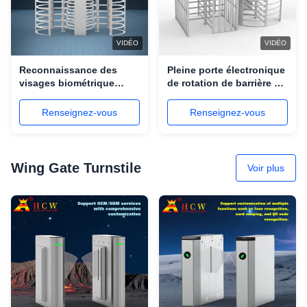
VIDÉO
VIDÉO
Reconnaissance des
Pleine porte électronique
visages biométrique
de rotation de barrière du
RS485 de double pleine
tourniquet 100W de taille
de taille porte
de porte simple pour
Renseignez-vous
Renseignez-vous
magnétique de
l'école
tourniquet
Wing Gate Turnstile
Voir plus