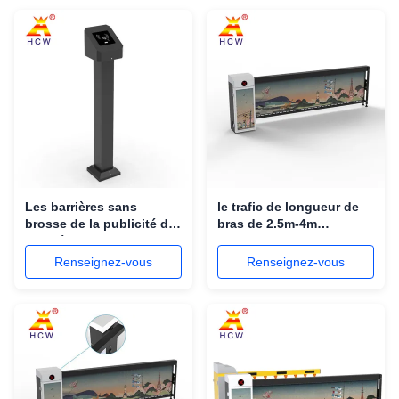
Les barrières sans
le trafic de longueur de
brosse de la publicité de
bras de 2.5m-4m
C.C déclenchent les
annonçant l'ODM de
systèmes réglables de
porte de barrières pour le
Renseignez-vous
Renseignez-vous
porte de stationnement
parking
de la vitesse 24V