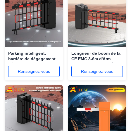
Parking intelligent,
Longueur de boom de la
barrière de dégagement
CE EMC 3-6m d'Arm
aérien 200W, type de
Barrier Gate de barrière
clôture à moteur à
de parking
Renseignez-vous
Renseignez-vous
courant continu sans
balai