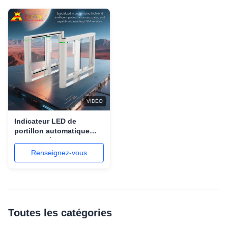
VIDÉO
Indicateur LED de
portillon automatique
Hcw Anti-écrasement
Sécurité Ss304 Canal
Renseignez-vous
d'induction 40w
Toutes les catégories