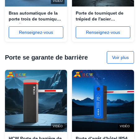
VIDÉO
Bras automatique de la
Porte de tourniquet de
porte trois de tourniquet
trépied de l'acier
de trépied d'interface de
inoxydable 304
communication RS485
Renseignez-vous
Renseignez-vous
Porte se garante de barrière
Voir plus
VIDÉO
VIDÉO
HCW Porte de barrière de
Porte d'arrêt d'hôtel IP54