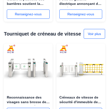
barrières soutient la
électrique annonçant des
reconnaissance/reconnaissance
barrières moteur sans
des visages de plaque
brosse de C.C de bras de
Renseignez-vous
Renseignez-vous
minéralogique
longueur de 2.5m - de 4m
Tourniquet de créneau de vitesse
Voir plus
Reconnaissance des
Créneaux de vitesse de
visages sans brosse de
sécurité d'immeuble de
tourniquet de créneau de
bureaux avec la