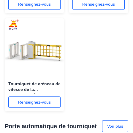
vitesse du moteur 0.5s
reconnaissance des
Renseignez-vous
Renseignez-vous
pour des souterrains
visages de mesure de la
température
Tourniquet de créneau de
vitesse de la
Communauté portes
piétonnières de
Renseignez-vous
tourniquet de 0,4 - 0,8
secondes
Porte automatique de tourniquet
Voir plus