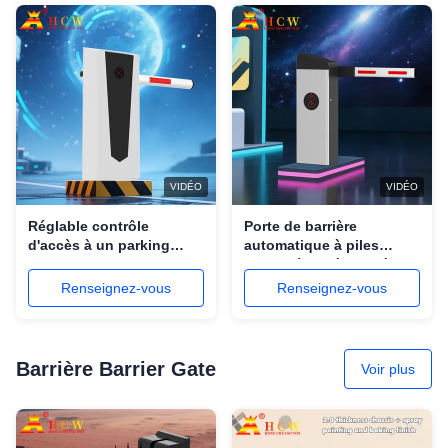
VIDÉO
VIDÉO
Réglable contrôle
Porte de barrière
d'accès à un parking
automatique à piles
intelligent anti-
imperméable à l'eau à
écrasement
télécommande pour un
Renseignez-vous
Renseignez-vous
parking
370*260*1135.5MM
Barrière Barrier Gate
Voir plus