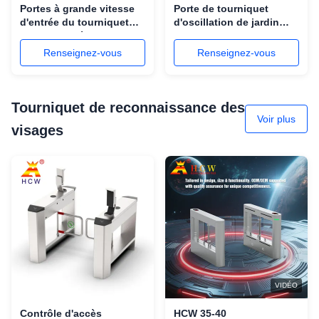
Portes à grande vitesse
Porte de tourniquet
d'entrée du tourniquet
d'oscillation de jardin
0.5s de barrière de porte
d'enfants de porte de
intelligente de tourniquet
reconnaissance des
Renseignez-vous
Renseignez-vous
pour l'école
visages de l'acier
inoxydable 304
Tourniquet de reconnaissance des
Voir plus
visages
VIDÉO
Contrôle d'accès
HCW 35-40