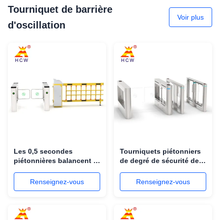
Tourniquet de barrière
Voir plus
d'oscillation
Les 0,5 secondes
Tourniquets piétonniers
piétonnières balancent le
de degré de sécurité de
tourniquet SS304 de
tourniquet de
barrière avec la
reconnaissance des
Renseignez-vous
Renseignez-vous
reconnaissance des
visages de l'entrée SS304
visages