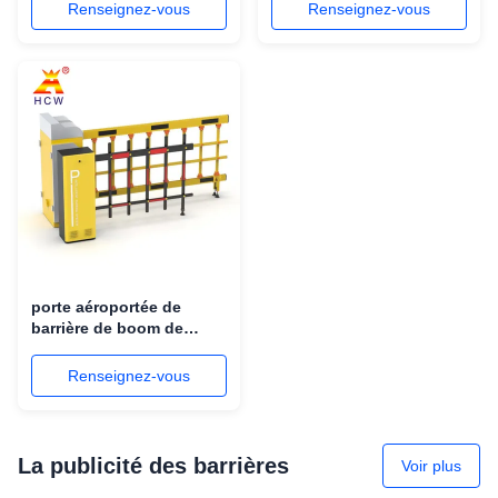
Longueur du boom
porte 160W
Renseignez-vous
Renseignez-vous
porte aéroportée de
barrière de boom de
moteur sans brosse de
C.C de Barrier Gate de la
Renseignez-vous
barrière 160W
La publicité des barrières
Voir plus