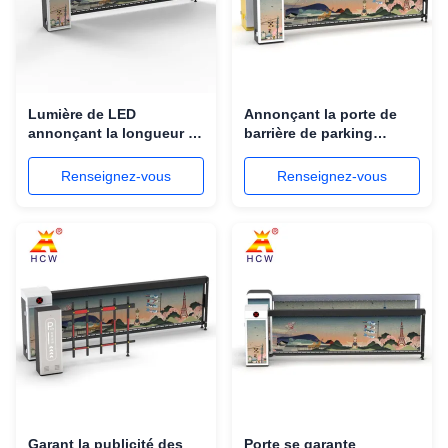
Lumière de LED
Annonçant la porte de
annonçant la longueur se
barrière de parking
garante automatique de
automatique avec la
bras des barrières 200W
reconnaissance de
Renseignez-vous
Renseignez-vous
4m
plaque minéralogique
Garant la publicité des
Porte se garante