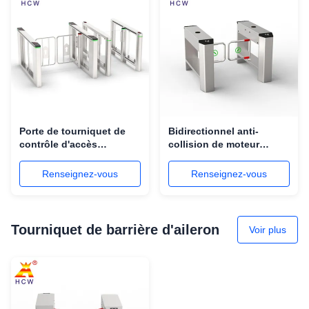
Porte de tourniquet de
Bidirectionnel anti-
contrôle d'accès
collision de moteur
d'oscillation de RS485
d'oscillation de porte
RS232 avec l'empreinte
sans brosse intelligente
Renseignez-vous
Renseignez-vous
digitale/reconnaissance
de tourniquet
des visages
Tourniquet de barrière d'aileron
Voir plus