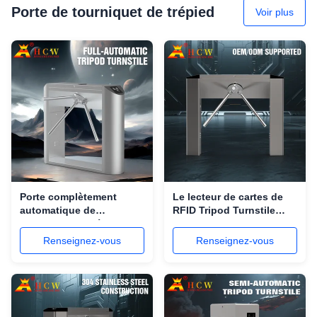
Porte de tourniquet de trépied
Voir plus
Porte complètement
Le lecteur de cartes de
automatique de
RFID Tripod Turnstile
tourniquet de trépied de
Gate 240V ARMEMENT la
trois bras de l'acier
limitation pour le piéton
Renseignez-vous
Renseignez-vous
inoxydable SS304