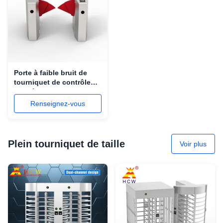
Porte à faible bruit de
tourniquet de contrôle
d'accès de tourniquet de
barrière d'aileron de la
Renseignez-vous
sécurité 5s
Plein tourniquet de taille
Voir plus