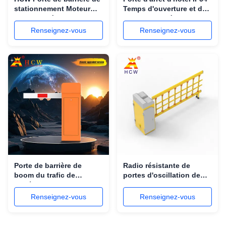
stationnement Moteur
Temps d'ouverture et de
sans balai à grande
fermeture 1,5 à 6 s
vitesse 150W
Système de porte de frein
Renseignez-vous
Renseignez-vous
automatique avec lumière
réglable
LED pour le parking
Porte de barrière de
Radio résistante de
boom du trafic de
portes d'oscillation de
système d'ANPR avec le
parking de boom de LED
contrôle de la circulation
à télécommande
Renseignez-vous
Renseignez-vous
de véhicule de bras léger
de LED